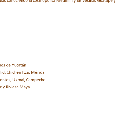
días conociendo la cosmopolita Medellín y las vecinas Guatapé 
osos de Yucatán
lid, Chichen Itzá, Mérida
nventos, Uxmal, Campeche
ar y Riviera Maya