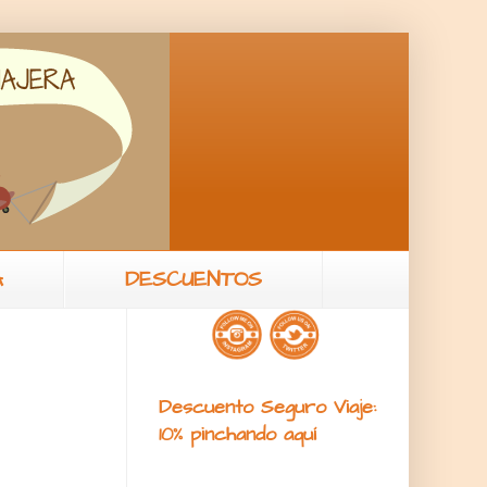
A
DESCUENTOS
Descuento Seguro Viaje:
10% pinchando aquí