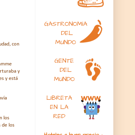
iudad, con
adamme
orturaba y
es y está
nvía
n los
 de los
Hoteles a buen precio -