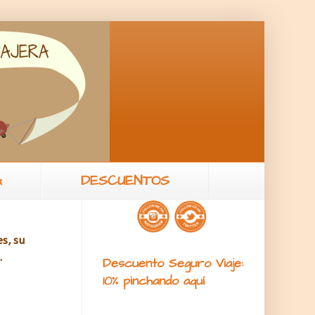
A
DESCUENTOS
s, su
.
Descuento Seguro Viaje:
10% pinchando aquí