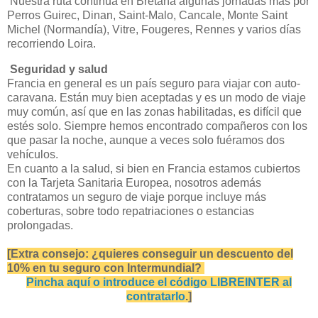
Nuestra ruta continua en Bretaña algunas jornadas más por
Perros Guirec, Dinan, Saint-Malo, Cancale, Monte Saint
Michel (Normandía), Vitre, Fougeres, Rennes y varios días
recorriendo Loira.
Seguridad y salud
Francia en general es un país seguro para viajar con auto-
caravana. Están muy bien aceptadas y es un modo de viaje
muy común, así que en las zonas habilitadas, es difícil que
estés solo. Siempre hemos encontrado compañeros con los
que pasar la noche, aunque a veces solo fuéramos dos
vehículos.
En cuanto a la salud, si bien en Francia estamos cubiertos
con la Tarjeta Sanitaria Europea, nosotros además
contratamos un seguro de viaje porque incluye más
coberturas, sobre todo repatriaciones o estancias
prolongadas.
[Extra consejo: ¿quieres conseguir un descuento del
10% en tu seguro con Intermundial?
Pincha aquí o introduce el código LIBREINTER al
contratarlo
.]