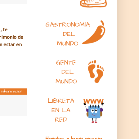
, te
trimonio de
n estar en
 información
Hoteles a buen precio -