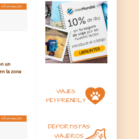
 información
on un
en la zona
 información