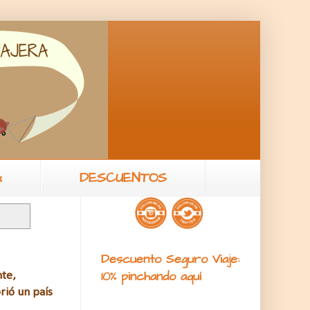
A
DESCUENTOS
Descuento Seguro Viaje:
10% pinchando aquí
te,
rió un país