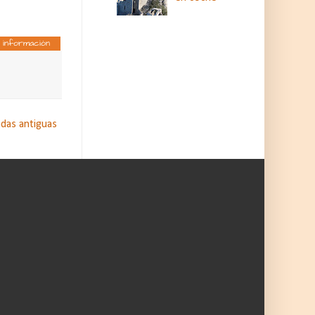
 información
adas antiguas