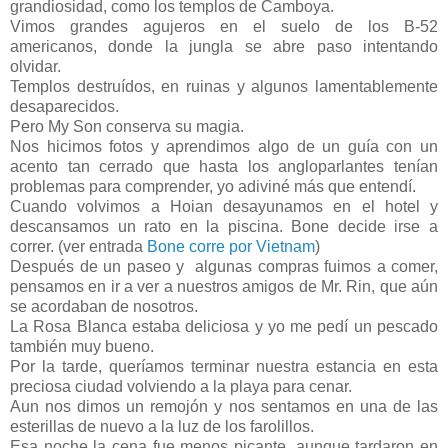
grandiosidad, como los templos de Camboya.
Vimos grandes agujeros en el suelo de los B-52
americanos, donde la jungla se abre paso intentando
olvidar.
Templos destruídos, en ruinas y algunos lamentablemente
desaparecidos.
Pero My Son conserva su magia.
Nos hicimos fotos y aprendimos algo de un guía con un
acento tan cerrado que hasta los angloparlantes tenían
problemas para comprender, yo adiviné más que entendí.
Cuando volvimos a Hoian desayunamos en el hotel y
descansamos un rato en la piscina. Bone decide irse a
correr. (ver entrada
Bone corre por Vietnam
)
Después de un paseo y algunas compras fuimos a comer,
pensamos en ir a ver a nuestros amigos de Mr. Rin, que aún
se acordaban de nosotros.
La Rosa Blanca estaba deliciosa y yo me pedí un pescado
también muy bueno.
Por la tarde, queríamos terminar nuestra estancia en esta
preciosa ciudad volviendo a la playa para cenar.
Aun nos dimos un remojón y nos sentamos en una de las
esterillas de nuevo a la luz de los farolillos.
Esa noche la cena fue menos picante, aunque tardaron en