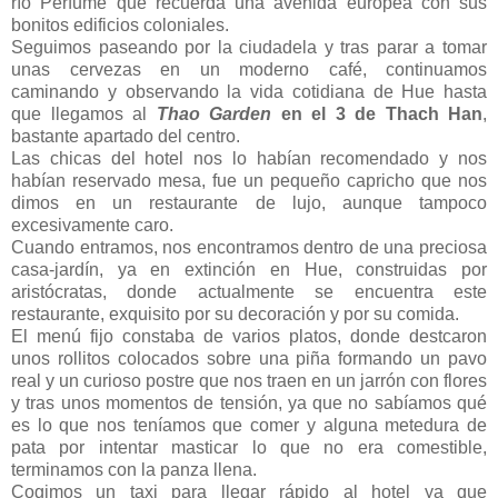
río Perfume que recuerda una avenida europea con sus
bonitos edificios coloniales.
Seguimos paseando por la ciudadela y tras parar a tomar
unas cervezas en un moderno café, continuamos
caminando y observando la vida cotidiana de Hue hasta
que llegamos al
Thao Garden
en el 3 de Thach Han
,
bastante apartado del centro.
Las chicas del hotel nos lo habían recomendado y nos
habían reservado mesa, fue un pequeño capricho que nos
dimos en un restaurante de lujo, aunque tampoco
excesivamente caro.
Cuando entramos, nos encontramos dentro de una preciosa
casa-jardín, ya en extinción en Hue, construidas por
aristócratas, donde actualmente se encuentra este
restaurante, exquisito por su decoración y por su comida.
El menú fijo constaba de varios platos, donde destcaron
unos rollitos colocados sobre una piña formando un pavo
real y un curioso postre que nos traen en un jarrón con flores
y tras unos momentos de tensión, ya que no sabíamos qué
es lo que nos teníamos que comer y alguna metedura de
pata por intentar masticar lo que no era comestible,
terminamos con la panza llena.
Cogimos un taxi para llegar rápido al hotel ya que