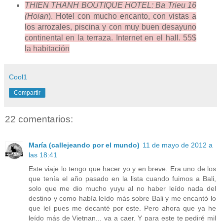
THIEN THANH BOUTIQUE HOTEL: Ba Trieu 16
(Hoian
). Hotel con mucho encanto, con vistas a
los arrozales, piscina y con muy buen desayuno
continental en la terraza. Internet en el hall. 55$
la habitación
Cool1
Compartir
22 comentarios:
María (callejeando por el mundo)
11 de mayo de 2012 a
las 18:41
Este viaje lo tengo que hacer yo y en breve. Era uno de los
que tenía el año pasado en la lista cuando fuimos a Bali,
solo que me dio mucho yuyu al no haber leído nada del
destino y como había leído más sobre Bali y me encantó lo
que leí pues me decanté por este. Pero ahora que ya he
leído más de Vietnan... va a caer. Y para este te pediré mil