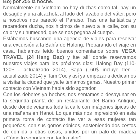
Bo) por 25$ la noche
.
Normalmente en Vietnam no hay duchas como tal, hay un
desagüe y una alcachofa al lado del lavabo o del váter, pero
a nosotros nos pareció el Paraiso. Tras una fantástica y
reparadora ducha, nos hicimos de nuevo a la calle, con su
calor y su humedad, que se nos pegaba al cuerpo.
Estábamos buscando una agencia de viajes para reservar
una excursión a la Bahía de Halong. Preparando el viaje en
casa, habíamos leído buenos comentarios sobre
VEGA
TRAVEL (24 Hang Bac)
y fue allí donde reservamos
nuestros viajes para los próximos días: Halong Bay (110-
120$ - actualizado 2014), Sapa (160$ incluye tren -
actualizado 2014) y Tam Coc y así ya empezar a dedicarnos
a visitar la ciudad que ya le teníamos ganas. Nuestro primer
contacto con Vietnam había sido agotador.
Con los deberes ya hechos, nos sentamos a desayunar en
la segunda planta de un restaurante del Barrio Antiguo,
desde donde veíamos toda la calle con imágenes típicas de
una mañana en Hanoi. Lo que más nos impresionó en esta
primera toma de contacto fue ver a esas mujeres tan
pequeñas, con sus gorros cónicos, sosteniendo dos cestos
de comida u otras cosas, unidos por un palo de madera
¿Cómo lo soportan con tanto calor?