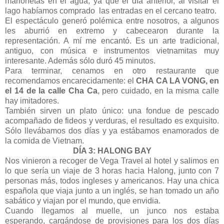
marionetas en el agua, ya que el día anterior, al visitar el
lago habíamos comprado las entradas en el cercano teatro.
El espectáculo generó polémica entre nosotros, a algunos
les aburrió en extremo y cabecearon durante la
representación. A mí me encantó. Es un arte tradicional,
antiguo, con música e instrumentos vietnamitas muy
interesante. Además sólo duró 45 minutos.
Para terminar, cenamos en otro restaurante que
recomendamos encarecidamente: el
CHA CA LA VONG, en
el 14 de la calle Cha Ca
, pero cuidado, en la misma calle
hay imitadores.
También sirven un plato único: una fondue de pescado
acompañado de fideos y verduras, el resultado es exquisito.
Sólo llevábamos dos días y ya estábamos enamorados de
la comida de Vietnam.
DÍA 3: HALONG BAY
Nos vinieron a recoger de Vega Travel al hotel y salimos en
lo que sería un viaje de 3 horas hacia Halong, junto con 7
personas más, todos ingleses y americanos. Hay una chica
española que viaja junto a un inglés, se han tomado un año
sabático y viajan por el mundo, que envidia.
Cuando llegamos al muelle, un junco nos estaba
esperando, cargándose de provisiones para los dos días